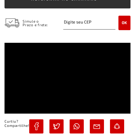
Simule o
OK
Prazo e frete:
Curtiu?
Compartilhe!