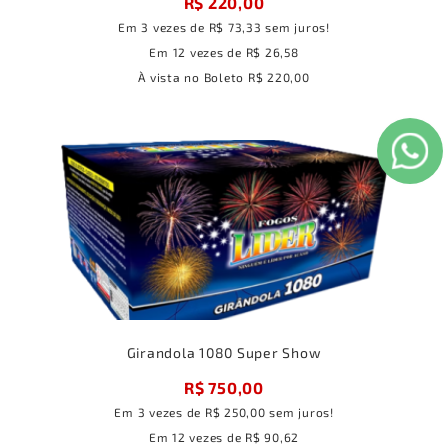
R$ 220,00
Em
3
vezes
de
R$ 73,33
sem juros!
Em
12
vezes
de
R$ 26,58
À vista no Boleto
R$ 220,00
Girandola 1080 Super Show
R$ 750,00
Em
3
vezes
de
R$ 250,00
sem juros!
Em
12
vezes
de
R$ 90,62