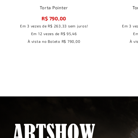
Torta Pointer
To
R$ 790,00
Em
3
vezes
de
R$ 263,33
sem juros!
Em
3
ve
Em
12
vezes
de
R$ 95,46
E
À vista no Boleto
R$ 790,00
À vi