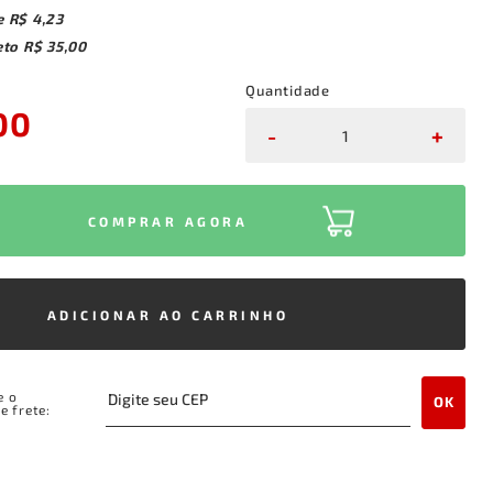
e
R$ 4,23
eto
R$ 35,00
Quantidade
00
-
+
COMPRAR AGORA
ADICIONAR AO CARRINHO
e o
OK
e frete: