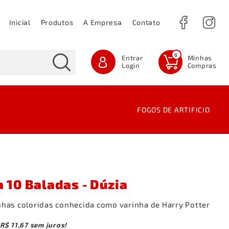
Inicial
Produtos
A Empresa
Contato
0
Entrar
Login
FOGOS DE ARTIFICIO
FOGOS INDOOR
Ger
Cor
Lat
Cor
Tort
Roj
Fon
FOGUETE CANHÃO
Pap
Tiro
Mis
Roj
Seq
FUMAÇA COLORIDA
Spa
GIRÂNDOLAS
Vel
 10 Baladas - Dúzia
LINHA PROFISSIONAL
inhas coloridas conhecida como varinha de Harry Potter
ROJÕES
VARIEDADES
R$ 11,67
sem juros!