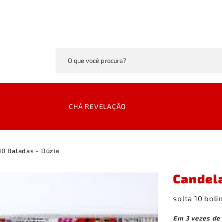
CHÁ REVELAÇÃO
10 Baladas - Dúzia
Candela
solta 10 bol
Em
3
vezes
de