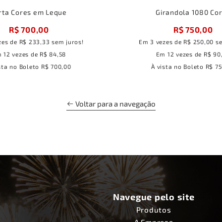
rta Cores em Leque
Girandola 1080 Co
R$ 700,00
R$ 750,00
zes
de
R$ 233,33
sem juros!
Em
3
vezes
de
R$ 250,00
se
m
12
vezes
de
R$ 84,58
Em
12
vezes
de
R$ 90
sta no Boleto
R$ 700,00
À vista no Boleto
R$ 75
Voltar para a navegação
Navegue pelo site
Produtos