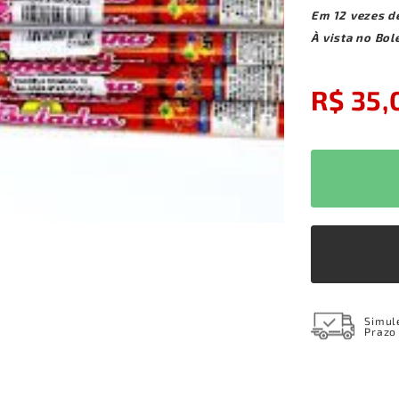
Em
12
vezes
d
À vista no Bol
R$ 35,
Simul
Prazo 