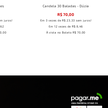
res
Candela 30 Baladas - Dúzia
R$ 70,00
m juros!
Em
3
vezes
de
R$ 23,33
sem juros!
,62
Em
12
vezes
de
R$ 8,46
0,00
À vista no Boleto
R$ 70,00